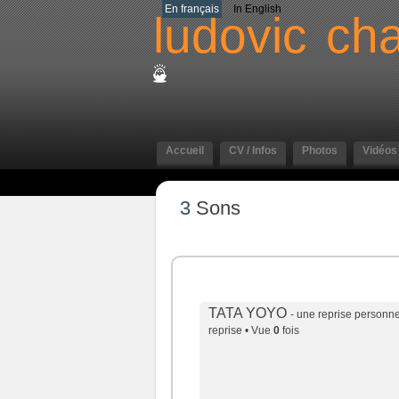
En français
In English
ludovic
cha
Accueil
CV / Infos
Photos
Vidéos
3
Sons
TATA YOYO
- une reprise personne
reprise • Vue
0
fois