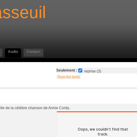
sseuil
Audio
Contact
Seulement :
reprise (3)
Tous les sons
lle de la célèbre chanson de Annie Cordy..